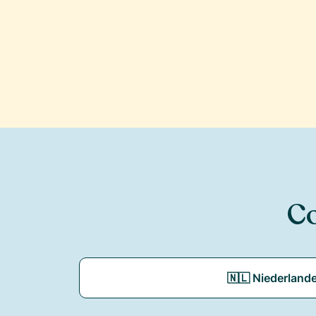
Co
🇳🇱 Niederland