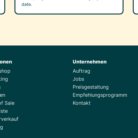
date.
ionen
Unternehmen
tshop
Auftrag
ting
Jobs
s
Preisgestaltung
zen
Empfehlungsprogramm
of Sale
Kontakt
iste
rverkauf
ng