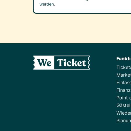
werden.
Funkt
Ticke
Marke
Einlas
Finan
Point 
Gästel
Wiede
Planu