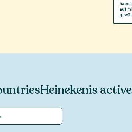
haben
auf
mi
gewäh
untries
Heineken
is active
e