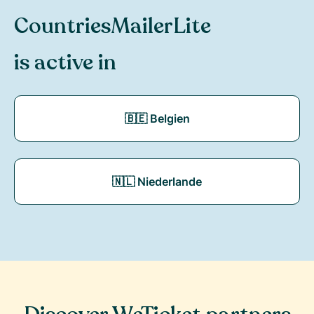
Countries
MailerLite
is active in
🇧🇪 Belgien
🇳🇱 Niederlande