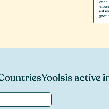
Wenn S
haben
auf
mi
gewäh
Countries
Yools
is active i