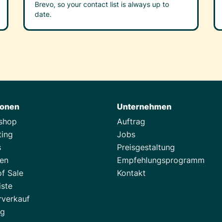
Brevo, so your contact list is always up to
date.
ionen
Unternehmen
tshop
Auftrag
ting
Jobs
s
Preisgestaltung
zen
Empfehlungsprogramm
of Sale
Kontakt
iste
rverkauf
ng