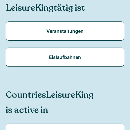
LeisureKing
tätig ist
Veranstaltungen
Eislaufbahnen
Countries
LeisureKing
is active in