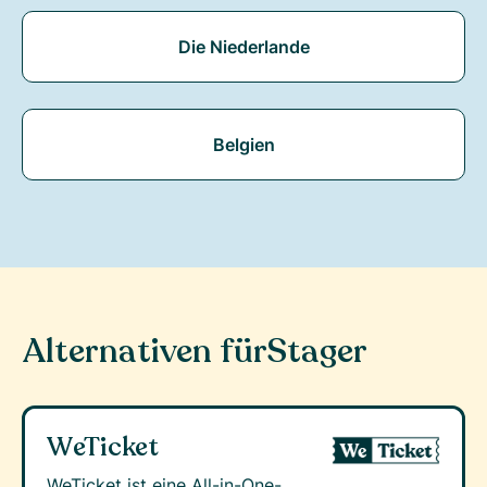
Die Niederlande
Belgien
Alternativen für
Stager
WeTicket
WeTicket ist eine All-in-One-