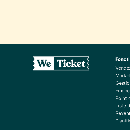
Fonct
Vendez
Marke
Gestio
Financ
Point 
Liste 
Reven
Planif