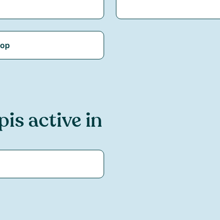
pop
p
is active in