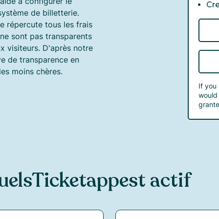
idé à configurer le
Cr
ystème de billetterie.
 répercute tous les frais
ls ne sont pas transparents
ux visiteurs. D'après notre
uve de transparence en
les moins chères.
If you
would 
grante
uels
Ticketapp
est actif