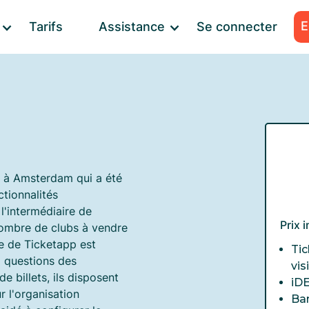
E
Tarifs
Assistance
Se connecter
é à Amsterdam qui a été
tionnalités
l'intermédiaire de
Prix 
nombre de clubs à vendre
pe de Ticketapp est
Tic
x questions des
vis
e billets, ils disposent
iD
 l'organisation
Ba