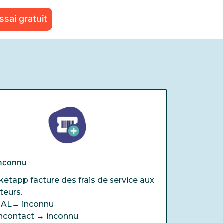
ssai gratuit
inconnu
ketapp facture des frais de service aux
iteurs.
EAL→
inconnu
ncontact →
inconnu