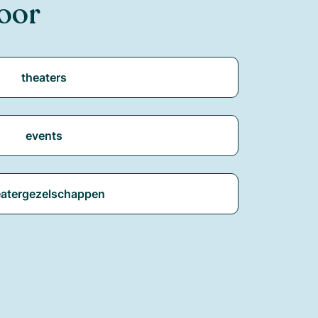
voor
theaters
events
eatergezelschappen