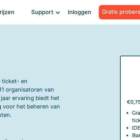
Gratis prober
rijzen
Support
Inloggen
 ticket- en
11 organisatoren van
aar ervaring biedt het
€0,75
g voor het beheren van
Gra
nten.
tic
iD
Ba