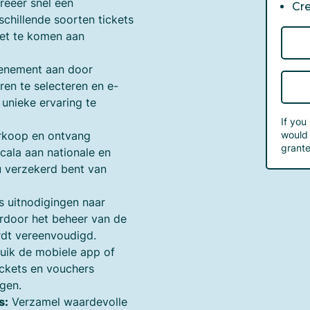
eëer snel een
Cr
chillende soorten tickets
et te komen aan
evenement aan door
en te selecteren en e-
unieke ervaring te
If you
erkoop en ontvang
would 
grante
scala aan nationale en
u verzekerd bent van
s uitnodigingen naar
rdoor het beheer van de
rdt vereenvoudigd.
ik de mobiele app of
ickets en vouchers
ngen.
s:
Verzamel waardevolle