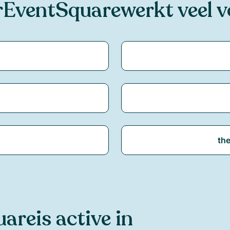
r
EventSquare
werkt veel 
th
uare
is active in