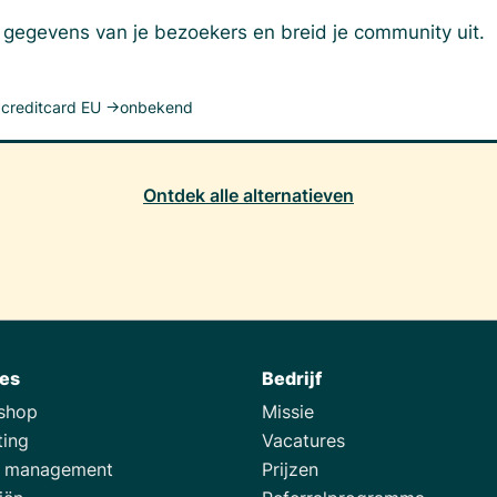
 gegevens van je bezoekers en breid je community uit.
creditcard EU →
onbekend
Ontdek alle alternatieven
ies
Bedrijf
tshop
Missie
ting
Vacatures
e management
Prijzen