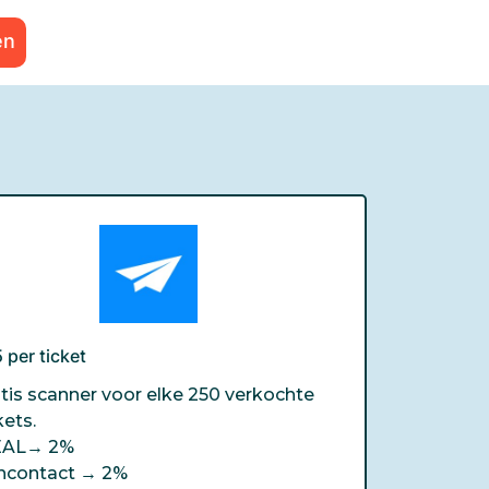
en
 per ticket
tis scanner voor elke 250 verkochte
kets.
EAL→
2%
ncontact →
2%