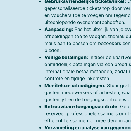
Gebruiksvriendelijke ticketwinkel:
Cr
gepersonaliseerde ticketshop door vers
en vouchers toe te voegen om tegemo
uiteenlopende evenementbehoeften.
Aanpassing:
Pas het uiterlijk van je 
afbeeldingen toe te voegen, themakleur
mails aan te passen om bezoekers een 
bieden.
Veilige betalingen:
Initieer de kaartv
onmiddellijk betalingen via een breed 
internationale betaalmethoden, zodat 
controle en tijdige inkomsten.
Moeiteloze uitnodigingen:
Stuur grati
gasten, medewerkers of artiesten, waa
gastenlijst en de toegangscontrole wo
Betrouwbare toegangscontrole:
Gebru
reserveer professionele scanners om t
efficiënt te scannen bij meerdere inga
Verzameling en analyse van gegeven