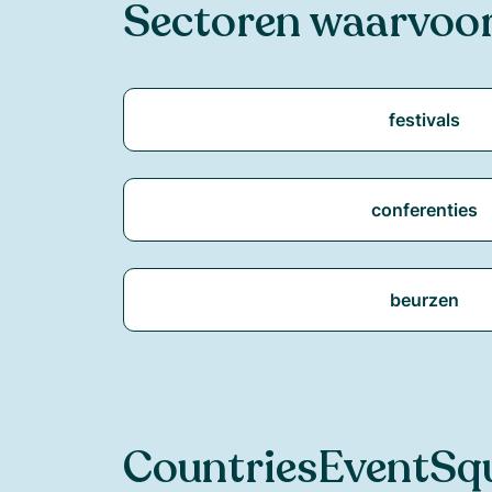
Sectoren waarvoo
festivals
conferenties
beurzen
Countries
EventSq