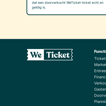
dat een doorverkocht WeTicket-ticket echt en
geldig is.
Funct
Ticke
Marke
Entre
Financ
Verko
Gasten
Doorv
Planni