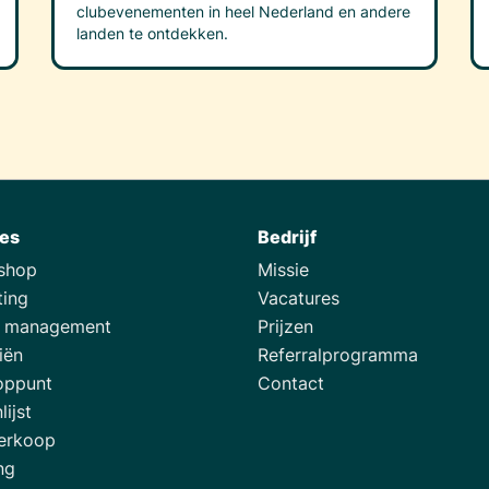
clubevenementen in heel Nederland en andere
landen te ontdekken.
ies
Bedrijf
tshop
Missie
ting
Vacatures
e management
Prijzen
iën
Referralprogramma
oppunt
Contact
lijst
erkoop
ng