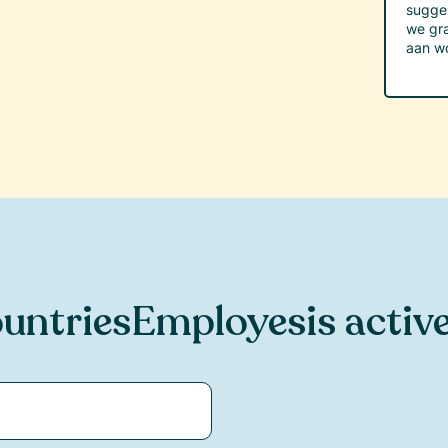
sugge
we gra
aan w
untries
Employes
is active