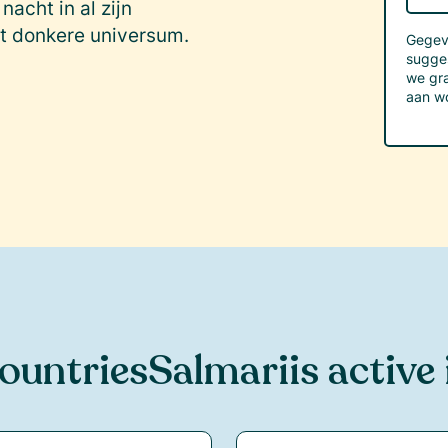
acht in al zijn
et donkere universum.
Gegeve
sugge
we gra
aan w
ountries
Salmari
is active 