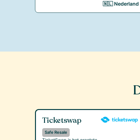
🇳🇱 Nederland
D
Ticketswap
Safe Resale
TicketSwap is het grootste