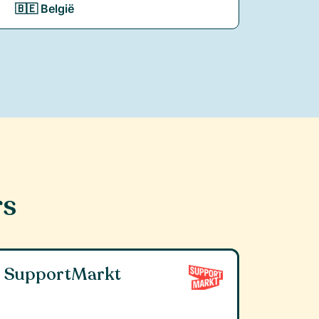
🇧🇪 België
rs
SupportMarkt