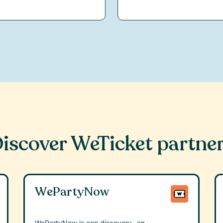
iscover WeTicket partne
WePartyNow
WePartyNow is een discovery- en