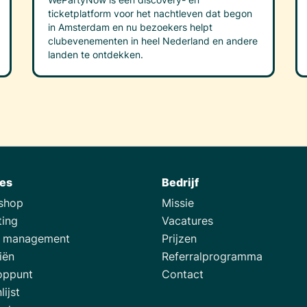
ticketplatform voor het nachtleven dat begon
in Amsterdam en nu bezoekers helpt
clubevenementen in heel Nederland en andere
landen te ontdekken.
ies
Bedrijf
tshop
Missie
ting
Vacatures
e management
Prijzen
iën
Referralprogramma
oppunt
Contact
lijst