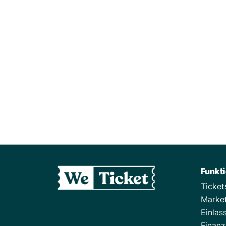
Von der Idee zum
Publikum: Crowdfunding
für Clubs, Festivals und
Events. Wie funktioniert
das?
Funkt
Ticke
Marke
Einlas
Finan