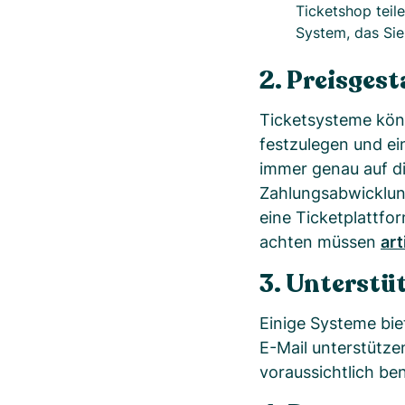
Ticketshop teile
System, das Sie 
2. Preisges
Ticketsysteme könne
festzulegen und ei
immer genau auf di
Zahlungsabwicklun
eine Ticketplattfo
achten müssen
art
3. Unterstü
Einige Systeme bi
E-Mail unterstützen
voraussichtlich be