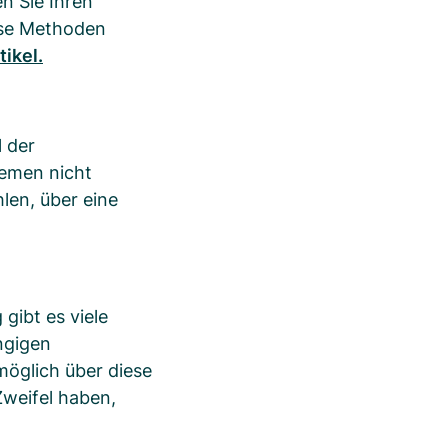
n Sie Ihren
ese Methoden
tikel.
 der
temen nicht
len, über eine
gibt es viele
ängigen
möglich über diese
Zweifel haben,