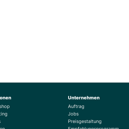
So baust du eine
Community ohne
Marketingbudget auf
ionen
Unternehmen
tshop
Auftrag
ting
Jobs
s
Preisgestaltung
zen
Empfehlungsprogramm